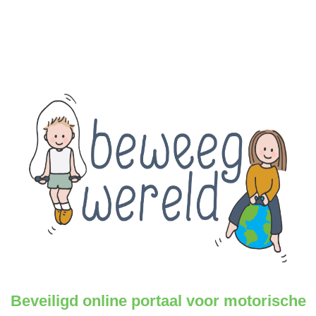
Beveiligd online portaal voor
motorische