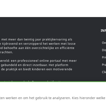
IN
met meer dan twintig jaar praktijkervaring als
Ov
e tijdrovend en versnipperd het werken met losse
ond behoefte aan één overzichtelijke en efficiënte
Di
krachten.
Pri
wereld: een professioneel online portaal met meer
Pr
gebundeld en direct inzetbaar. Het platform
 de praktijk en biedt kinderen een motiverende
Cl
materialen, zoals de Beweegschrijfmatten en
ee aan de ontwikkeling van de Wobbelcards en
ereld bundelt jarenlange praktijkkennis in één
arin structuur, efficiëntie en kwaliteit samenkomen.
en werken en om het gebruik te analyseren. Kies hieronder welke c