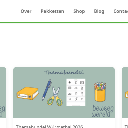
Over
Pakketten
Shop
Blog
Conta
Themabundel WK voetbal 2026
T