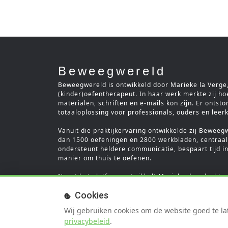
Beweegwereld
Beweegwereld is ontwikkeld door Marieke la Verge, 
(kinder)oefentherapeut. In haar werk merkte zij ho
materialen, schriften en e-mails kon zijn. Er ontst
totaaloplossing voor professionals, ouders en leer
Vanuit die praktijkervaring ontwikkelde zij Beweeg
dan 1500 oefeningen en 2800 werkbladen, centraal 
ondersteunt heldere communicatie, bespaart tijd in
manier om thuis te oefenen.
Naast het platform ontwikkelt Marieke doordachte 
themabundels. Ook schrijft zij blogs, werkte zij m
Cookies
verzorgt zij workshops voor professionals. Beweegw
overzichtelijke en professionele totaaloplossing wa
Wij gebruiken cookies om de website goed te lat
privacybeleid
.