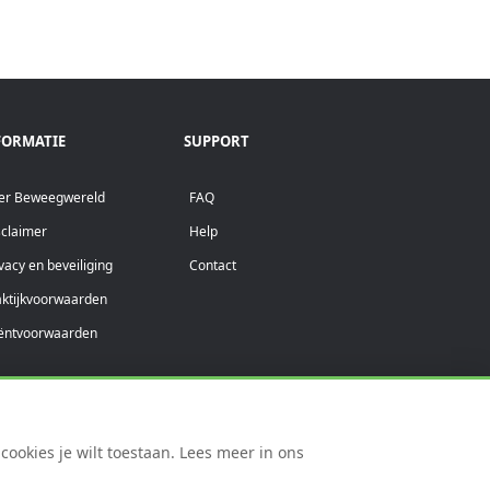
FORMATIE
SUPPORT
er Beweegwereld
FAQ
sclaimer
Help
vacy en beveiliging
Contact
aktijkvoorwaarden
iëntvoorwaarden
ookies je wilt toestaan. Lees meer in ons