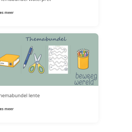
ees meer
hemabundel lente
ees meer