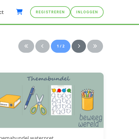
ct
REGISTREREN
INLOGGEN
1 / 2
hemabundel waterpret