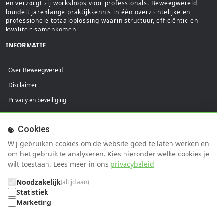
en verzorgt zij workshops voor professionals. Beweegwereld
bundelt jarenlange praktijkkennis in één overzichtelijke en
professionele totaaloplossing waarin structuur, efficiëntie en
kwaliteit samenkomen.
INFORMATIE
Over Beweegwereld
Disclaimer
Privacy en beveiliging
Praktijkvoorwaarden
Cookies
Cliëntvoorwaarden
Wij gebruiken cookies om de website goed te laten werken en
SUPPORT
om het gebruik te analyseren. Kies hieronder welke cookies je
wilt toestaan. Lees meer in ons
privacybeleid
.
FAQ
Noodzakelijk
(altijd aan)
Help
Statistiek
Marketing
Contact